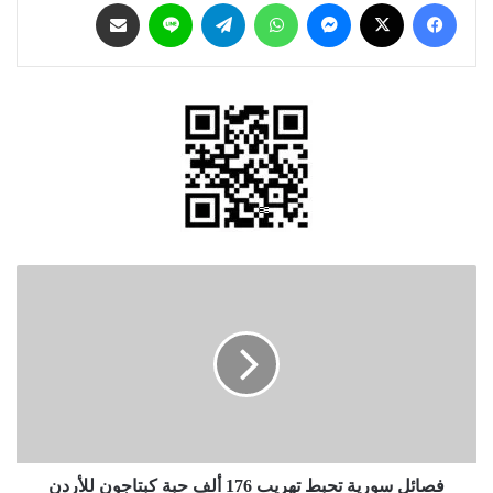
فيسبوك
‫X
ماسنجر
واتساب
تيلقرام
لاين
مشاركة عبر البريد
فصائل
سورية
تحبط
تهريب
176
ألف
حبة
كبتاجون
للأردن
فصائل سورية تحبط تهريب 176 ألف حبة كبتاجون للأردن