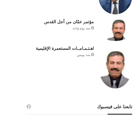
مؤتمر عمّان من أجل القدس
منذ يوم واحد
اهـتـمـامــات المستعمرة الإقليمية
منذ يومين
تابعنا على فيسبوك