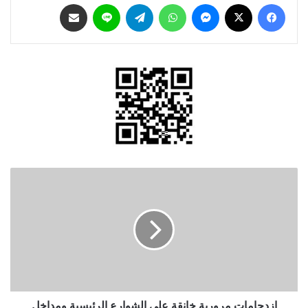
فيسبوك
‫X
ماسنجر
واتساب
تيلقرام
لاين
مشاركة عبر البريد
ازدحامات
مرورية
خانقة
على
الشوارع
الرئيسية
ومداخل
العاصمة
ازدحامات مرورية خانقة على الشوارع الرئيسية ومداخل