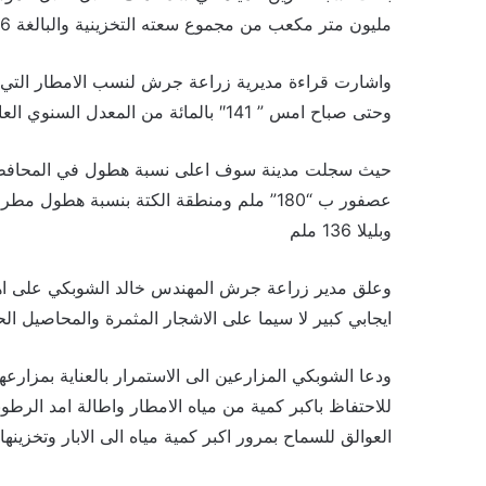
مليون متر مكعب من مجموع سعته التخزينية والبالغة 76 مليون متر مكعب .
واشارت قراءة مديرية زراعة جرش لنسب الامطار الت
وحتى صباح امس ” 141″ بالمائة من المعدل السنوي العام البالغ ” 430″ ملم
وبليلا 136 ملم
وعلق مدير زراعة جرش المهندس خالد الشوبكي على اهمية 
ايجابي كبير لا سيما على الاشجار المثمرة والمحاصيل الح
ودعا الشوبكي المزارعين الى الاستمرار بالعناية بمزارعه
للاحتفاظ باكبر كمية من مياه الامطار واطالة امد الرط
العوالق للسماح بمرور اكبر كمية مياه الى الابار وتخزي