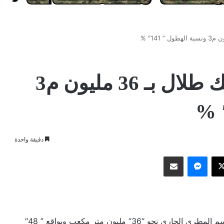
الامطار تغذي سد الملك طلال بـ 36 مليون م3
دقيقة واحدة
وك
‫X
ماسنجر
مشاركة عبر البريد
بلغت نسبة تخزين المياه في سد الملك طلال خلال الموسم المطري الجاري نحو “36” مليون متر مكعب وبواقع ” 48″