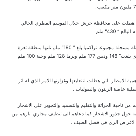
ي هطلت على محافظة جرش خلال الموسم المطري الحالي
حيث سجلت مدينة سوف اعلى نسبة هطول في المحافظة مسجلة مجموعا تراكميا بلغ ” 190″ ملم تلتها منطقة ثغرة
عصفور ب “180” ملم ومنطقة الكتة بنسبة هطول مطري بلغت” 148 ودبين 177 ملم وبرما 128 ملم وجبة 100 ملم
الامطار التي هطلت لتتعابعها وغزارتها الامر الذي له اثر
قلية خاصة الزيتون والبقوليات .
م من ناحية الحراثة والتقليم والتسميد والتجوير على الاشجار
وبة حول جذور الاشجار كما دعاهم الى تنظيف مجاري ابارهم من
نها لاغراض الري في فصل الصيف .