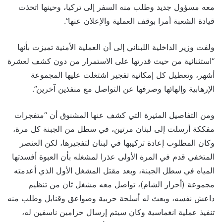
معه مسؤول جديد وطلب منه السفر إلى تركيا، وحينها اتخذت
قيادة الشعبة أمرا بوقف العملية والإعلان عنها”.
ولفت وزير الداخلية اللبناني إلى أن العملية الأمنية تميزت بأنها
“استثنائية من حيث قدرتها على الاستمرار من دون كشف لعشرة
أشهر، وتعطيل كل إمكانية تفجير اشتغلت عليها المجموعة
الإرهابية وإلهائها وصرفها عن التواصل مع منفذين آخرين”.
ومن التفاصيل المثيرة التي كشف عنها المشنوق أن “متفجرات
مفككة أرسلت إلى لبنان مرتين، في سطل من الجبنة كل مرة،
وكان المطلوب إعادة تركيبها في لبنان لتفجيرها، لكن العنصر
المتخفي قدم في المرة الأولى عذرا لمشغله بأن العبوة أفسدتها
المياه في سطل الجبنة، وبعد مقتل المشغل الأول الذي أعدمته
مجموعة (أحرار الشام)، تواصل معه مشغل ثان من تنظيم
داعش نفسه، وبعث له أسلحة حربية وصواعق وقنابل وطلب منه
تنفيذ عملية انغماسية وكان سيتم إرسال حزامين ناسفين له،