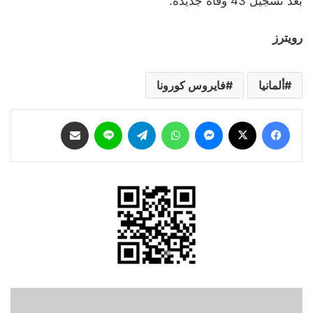
بعد تسجيل 43 وفاة جديدة.
رويترز
ألمانيا
فايروس كورونا
فيسبوك
‫X
ماسنجر
واتساب
تيلقرام
لاين
مشاركة عبر البريد
18.6
ألف