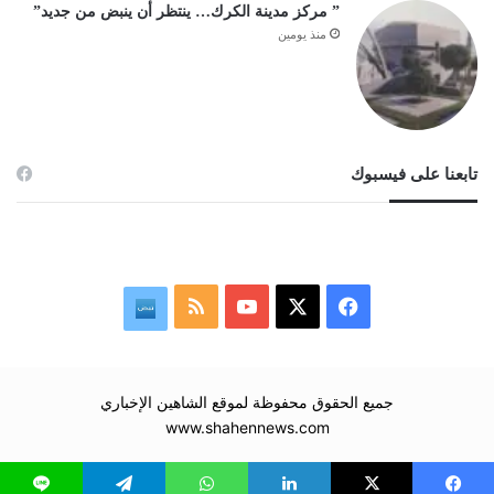
” مركز مدينة الكرك… ينتظر أن ينبض من جديد”
منذ يومين
تابعنا على فيسبوك
‫X
فيسبوك
‫YouTube
ملخص
نبض
الموقع
RSS
جميع الحقوق محفوظة لموقع الشاهين الإخباري
www.shahennews.com