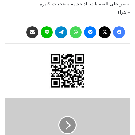
انتصر على العصابات الداعشية بتضحيات كبيرة.
–(بترا)
فيسبوك
‫X
ماسنجر
واتساب
تيلقرام
لاين
مشاركة عبر البريد
5
جرحى
برصاص
الاحتلال
خلال
تظاهرة