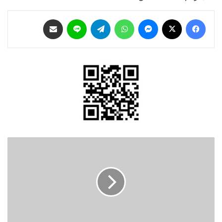
فيسبوك
‫X
ماسنجر
واتساب
تيلقرام
لاين
مشاركة عبر البريد
النوتي
:
50
الف
عاملة
بدون
تصاريح