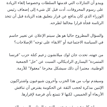
ويبدو أن التنازلات التي قدمتها السلطات وخصوصا إلغاء الزيادة
على رسوم المحروقات، أدت قبل كل شيء إلى إضعاف رئيس
الوزراء الذي كان يدافع عن قرار بتعليق هذه الزيادة قبل أن تتخذ
الرئاسة فجأة قرارا مخالفا لطرحه.
والسؤال المطروح حاليا هو هل سيتم الإعلان عن تغيير حاسم
في السياسة الاجتماعية أو “الابقاء على توجه” الإصلاحات؟
من جهته، تحدث جان لوك ميلانشون زعيم كتلة حزب “فرنسا
المتمردة” اليساري الراديكالي، السبت عن “حل” الجمعية
الوطنية، معتبرا أن ذلك سيشكل مخرجا “معقولا” للأزمة.
وسيقدم نواب من هذا الحزب وآخرون شيوعيون واشتراكيون
الإثنين مذكرة لحجب الثقة عن الحكومة يفترض أن تناقش
الأربعاء أو الخميس، لكنها لا تتمتع بأي فرصة لإقرارها.
ومن بلجيكا، دعت رئيسة حزب التجمع الوطني اليميني القومي