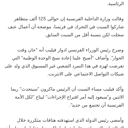
الرئاسية.
وقالت وزارة الداخلية الفرنسية إن حوالى 125 ألف متظاهر
شاركوا السبت في التحرك في فرنسا، موضحة أن أعمال عنف
سجلت لكن بنسبة أقل من السبت السابق.
وصرح رئيس الوزراء الفرنسي ادوار فيليب أنه “حان وقت
الحوار”. وأضاف “أصبح علينا إعادة نسج الوحدة الوطنية” التي
تعرضت لهزة في هذا التمرد الشعبي غير المسبوق الذي ولد على
شبكات التواصل الاجتماعي على الانترنت.
وأكد فيليب مساء السبت أن الرئيس ماكرون “سيتحدث” ربما
الاثنين و”سيعود إليه أمر اقتراح الإجراءات” ليتاح “لكل الأمة
الفرنسية أن تجتمع من جديد”.
وأمضى رئيس الدولة الذي استهدفته هتافات متكررة خلال
التظاهرات التي طغى عليها شعار “ماكرون استقل” ولم يدل بأي