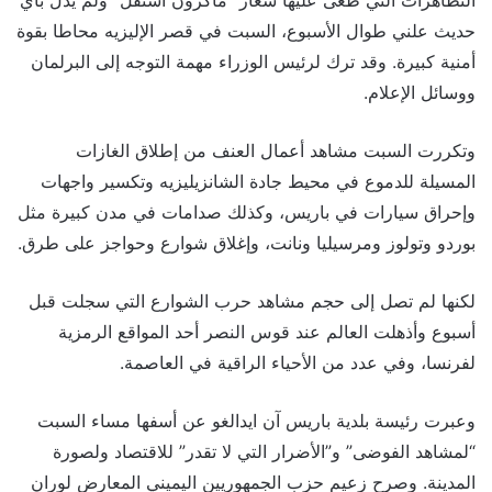
حديث علني طوال الأسبوع، السبت في قصر الإليزيه محاطا بقوة
أمنية كبيرة. وقد ترك لرئيس الوزراء مهمة التوجه إلى البرلمان
ووسائل الإعلام.
وتكررت السبت مشاهد أعمال العنف من إطلاق الغازات
المسيلة للدموع في محيط جادة الشانزيليزيه وتكسير واجهات
وإحراق سيارات في باريس، وكذلك صدامات في مدن كبيرة مثل
بوردو وتولوز ومرسيليا ونانت، وإغلاق شوارع وحواجز على طرق.
لكنها لم تصل إلى حجم مشاهد حرب الشوارع التي سجلت قبل
أسبوع وأذهلت العالم عند قوس النصر أحد المواقع الرمزية
لفرنسا، وفي عدد من الأحياء الراقية في العاصمة.
وعبرت رئيسة بلدية باريس آن ايدالغو عن أسفها مساء السبت
“لمشاهد الفوضى” و”الأضرار التي لا تقدر” للاقتصاد ولصورة
المدينة. وصرح زعيم حزب الجمهوريين اليميني المعارض لوران