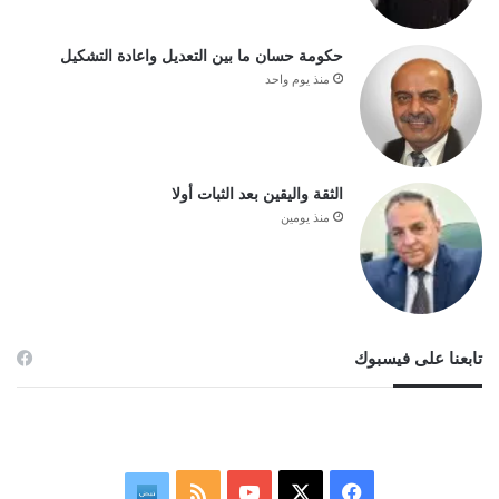
حكومة حسان ما بين التعديل واعادة التشكيل
منذ يوم واحد
الثقة واليقين بعد الثبات أولا
منذ يومين
تابعنا على فيسبوك
‫X
فيسبوك
‫YouTube
ملخص
نبض