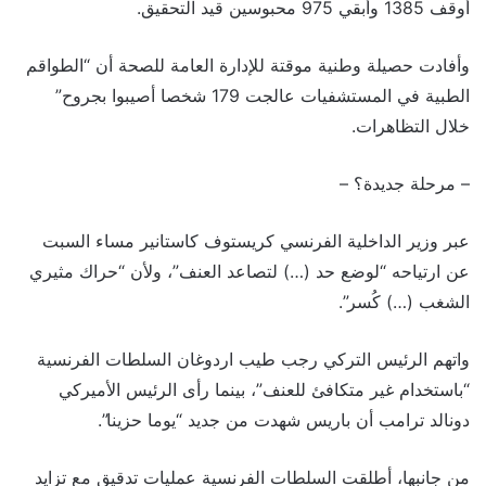
أوقف 1385 وأبقي 975 محبوسين قيد التحقيق.
وأفادت حصيلة وطنية موقتة للإدارة العامة للصحة أن “الطواقم
الطبية في المستشفيات عالجت 179 شخصا أصيبوا بجروح”
خلال التظاهرات.
– مرحلة جديدة؟ –
عبر وزير الداخلية الفرنسي كريستوف كاستانير مساء السبت
عن ارتياحه “لوضع حد (…) لتصاعد العنف”، ولأن “حراك مثيري
الشغب (…) كُسر”.
واتهم الرئيس التركي رجب طيب اردوغان السلطات الفرنسية
“باستخدام غير متكافئ للعنف”، بينما رأى الرئيس الأميركي
دونالد ترامب أن باريس شهدت من جديد “يوما حزينا”.
من جانبها، أطلقت السلطات الفرنسية عمليات تدقيق مع تزايد