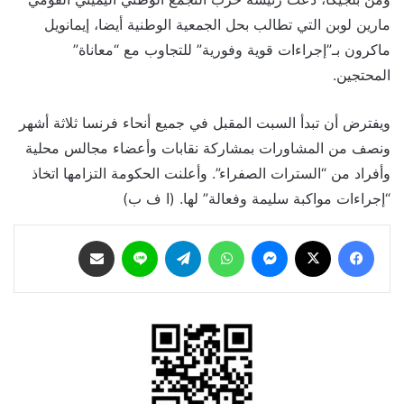
مارين لوبن التي تطالب بحل الجمعية الوطنية أيضا، إيمانويل
ماكرون بـ”إجراءات قوية وفورية” للتجاوب مع “معاناة”
المحتجين.
ويفترض أن تبدأ السبت المقبل في جميع أنحاء فرنسا ثلاثة أشهر
ونصف من المشاورات بمشاركة نقابات وأعضاء مجالس محلية
وأفراد من “السترات الصفراء”. وأعلنت الحكومة التزامها اتخاذ
“إجراءات مواكبة سليمة وفعالة” لها. (ا ف ب)
فيسبوك
‫X
ماسنجر
واتساب
تيلقرام
لاين
مشاركة عبر البريد