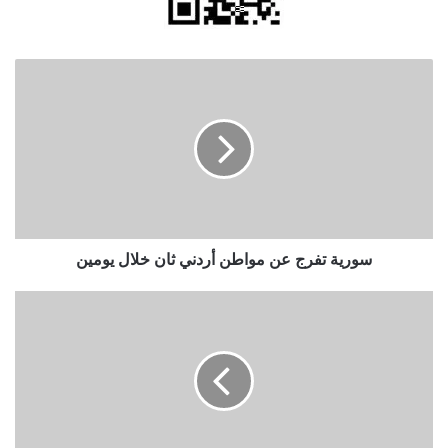
سورية
تفرج
عن
مواطن
أردني
ثان
خلال
يومين
سورية تفرج عن مواطن أردني ثان خلال يومين
بدء
التصويت
في
الانتخابات
التشريعية
المبكرة
في
إرمينيا