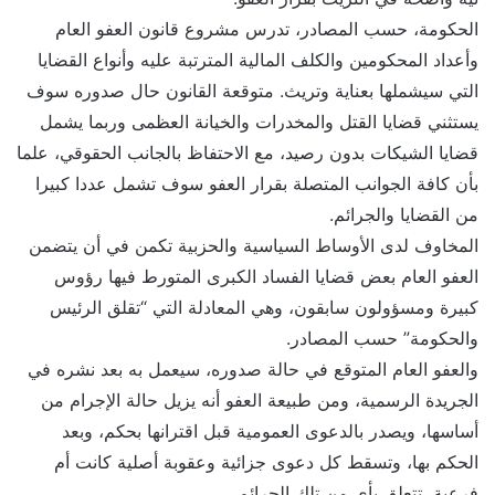
الحكومة، حسب المصادر، تدرس مشروع قانون العفو العام
وأعداد المحكومين والكلف المالية المترتبة عليه وأنواع القضايا
التي سيشملها بعناية وتريث. متوقعة القانون حال صدوره سوف
يستثني قضايا القتل والمخدرات والخيانة العظمى وربما يشمل
قضايا الشيكات بدون رصيد، مع الاحتفاظ بالجانب الحقوقي، علما
بأن كافة الجوانب المتصلة بقرار العفو سوف تشمل عددا كبيرا
من القضايا والجرائم.
المخاوف لدى الأوساط السياسية والحزبية تكمن في أن يتضمن
العفو العام بعض قضايا الفساد الكبرى المتورط فيها رؤوس
كبيرة ومسؤولون سابقون، وهي المعادلة التي “تقلق الرئيس
والحكومة” حسب المصادر.
والعفو العام المتوقع في حالة صدوره، سيعمل به بعد نشره في
الجريدة الرسمية، ومن طبيعة العفو أنه يزيل حالة الإجرام من
أساسها، ويصدر بالدعوى العمومية قبل اقترانها بحكم، وبعد
الحكم بها، وتسقط كل دعوى جزائية وعقوبة أصلية كانت أم
فرعية، تتعلق بأي من تلك الجرائم.