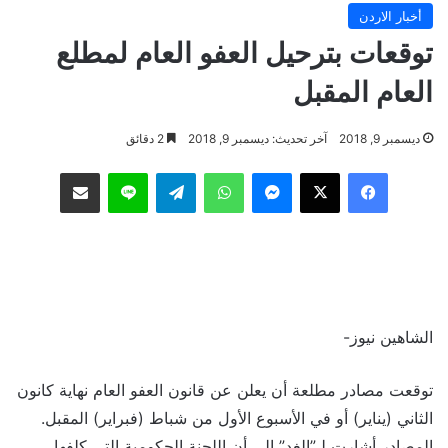
أخبار الاردن
توقعات بترحيل العفو العام لمطلع
العام المقبل
ديسمبر 9, 2018
آخر تحديث: ديسمبر 9, 2018
2 دقائق
فيسبوك
‫X
ماسنجر
واتساب
تيلقرام
لاين
مشاركة عبر البريد
الشاهين نيوز-
توقعت مصادر مطلعة أن يعلن عن قانون العفو العام نهاية كانون
الثاني (يناير) أو في الأسبوع الأول من شباط (فبراير) المقبل.
المصادر أشارت لـ”الغد” إلى أن اللجنة الحكومية التي كلفها