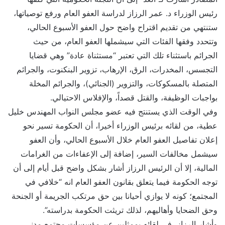
رئيس الوزراء د. عمر الرزاز لدراسة العفو العام ورفع توصياتها،
ستنتهي من تقديم اقتراح واضح حول العفو الأسبوع الحالي،
وتتحدد وفقها الفئات التي سيشملها العفو العام، من حيث
الجرائم باستثناء تلك التي تعتبر “مستثناة عادة” وهي قضايا
التجسس، المخدرات، الرق، الإرهاب، تزوير البنكنوت، والجرائم
المتصلة بالمسكوكات، والتزوير (الجنائي)، والجرائم المخلة
بواجبات الوظيفة، والقتل قصداً، والإفلاس الاحتيالي.
وفي الوقت الذي يستنتج فيه عضو مجلس النواب المهندس خليل
عطية، من لقائه برئيس الوزراء أخيرا، أن الحكومة تسير نحو
إعلان تفاصيل العفو العام خلال الأسبوع الحالي، وأن العفو
سيشمل مخالفات السير، إضافة إلى الإعفاءات من الغرامات
المالية، إلا أن الرئيس الرزاز أشار بشكل واضح قبل أيام إلى أن
توجه الحكومة فيما يتعلق بقانون العفو العام انه “خلافي في
المجتمع؛ كونه لا يوازي أحيانا بين حق مرتكب الجريمة أو الجنحة
وحق الضحايا وأهاليهم، لذلك تريثت الحكومة بدراسته”.
وأشار الرزاز، في لقائه بممثلين عن مؤسسات مجتمع مدني