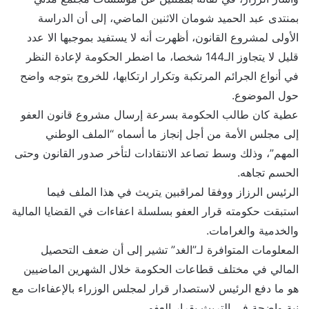
بمنتدى عبد الحميد شومان الاثنين الماضي، إلى أن الدراسة
الأولى لمشروع القانون، أظهرت أنه لا يستفيد بموجبها الا عدد
قليل لا يتجاوز الـ144 شخصا، ما اضطر الحكومة لإعادة النظر
في أنواع الجرائم المرتكبة وتكرار ارتكابها، للخروج بتوجه واضح
حول الموضوع.
عطية كان طالب الحكومة بسرعة إرسال مشروع قانون العفو
إلى مجلس الأمة من أجل إنجاز ما أسماه “الملف الوطني
المهم”، وذلك وسط تصاعد الانتقادات لتأخر صدور القانون وحتى
الحسم تجاهه.
الرئيس الرزاز ووفقا لمراقبين يتريث في هذا الملف فيما
استبقت حكومته قرار العفو بسلسلة اعفاءات في القضايا المالية
والخدمية والغرامات.
المعلومات المتوافرة لـ”الغد” تشير إلى أن ضعف التحصيل
المالي في مختلف قطاعات الحكومة خلال الشهرين الماضيين
هو ما دفع الرئيس لاستصدار قرار لمجلس الوزراء بالإعفاءات مع
نية واضحة في التريث بقرار العفو.