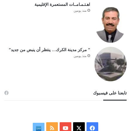
اهـتـمـامــات المستعمرة الإقليمية
منذ يومين
” مركز مدينة الكرك… ينتظر أن ينبض من جديد”
منذ يومين
تابعنا على فيسبوك
‫X
فيسبوك
‫YouTube
ملخص
نبض