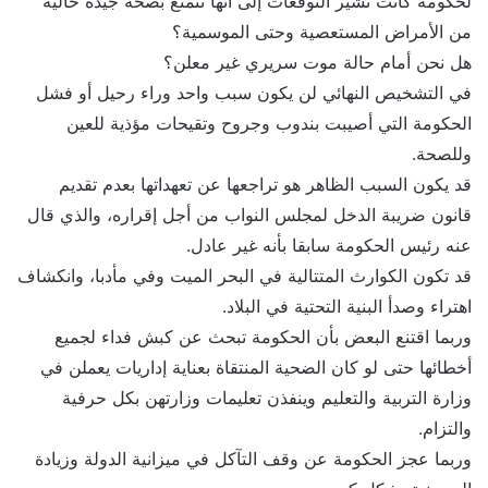
لحكومة كانت تشير التوقعات إلى أنها تتمتع بصحة جيدة خالية
من الأمراض المستعصية وحتى الموسمية؟
هل نحن أمام حالة موت سريري غير معلن؟
في التشخيص النهائي لن يكون سبب واحد وراء رحيل أو فشل
الحكومة التي أصيبت بندوب وجروح وتقيحات مؤذية للعين
وللصحة.
قد يكون السبب الظاهر هو تراجعها عن تعهداتها بعدم تقديم
قانون ضريبة الدخل لمجلس النواب من أجل إقراره، والذي قال
عنه رئيس الحكومة سابقا بأنه غير عادل.
قد تكون الكوارث المتتالية في البحر الميت وفي مأدبا، وانكشاف
اهتراء وصدأ البنية التحتية في البلاد.
وربما اقتنع البعض بأن الحكومة تبحث عن كبش فداء لجميع
أخطائها حتى لو كان الضحية المنتقاة بعناية إداريات يعملن في
وزارة التربية والتعليم وينفذن تعليمات وزارتهن بكل حرفية
والتزام.
وربما عجز الحكومة عن وقف التآكل في ميزانية الدولة وزيادة