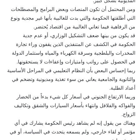
المديونية بشكل كبير.
ومن المحتمل أن تكون المنصات وبعض البرامج والمصطلحات
التي أطلقتها الحكومة والتي بدت للغالبية بأنها غير مجدية ونوع
من الرفاهية فيما تعاني الغالبية من اقتصاد يُحتضر.
قد يكون من بينها ضعف التشكيل الوزاري، أو عدم جدية
الحكومة في الكشف عن المتنفذين الذين يقفون وراء تجارة
المخدرات والبلطجية وسرقة الكهرباء والمياه واستثمار الدولة
في الحصول على رواتب وامتيازات وإعفاءات لا يستحقونها.
ربما إحساس البعض بأن النظام التعليمي في المراحل الأساسية
والثانوية والجامعية يعاني من سوء تغذية ومديونية وتضخم في
أعداد الطلبة.
وربما الارتفاع الجنوني في أسعار كل شيء بدءاً من الخضار
والفواكه والفلافل وانتهاء بأسعار السيارات والشقق وتكاليف
الزواج.
وهناك من يقول إنه لم يشاهد رئيس الحكومة يشارك في أي
مؤتمر أو لقاء خارجي، ولم يسمعه يتحدث في السياسة، أو في