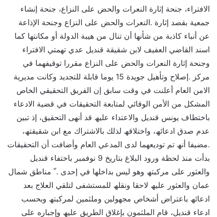
الافتراء، جنحة إثارة النعرات والحض على النزاع، جنحة إنشاء
جمعیة بقصد إثارة .النعرات والحض على النزاع وجنحة الإذاعة
عن أنباء كاذبة من شأنھا أن تنال من ھیبة الدولة أو مكانتھا كما
اسند القاضي العفیف لابن شقیقة قندیل عدي تھمتي الافتراء
وجنحة إثارة النعرات والحض على النزاع مقررا توقیفھما في
مركز .إصلاح وتأھیل جویدة 15 یوما قابلة للتجدید وكانت مدیریة
الامن العام أعلنت في وقت سابق إن الفریق التحقیقي الخاص
المشكل من الأمن الوقائي لمتابعة التحقیقات في قضیة الادعاء
باختطاف یونس قندیل والاعتداء علیھ قد أنھى التحقیق، إذ تبین
عدم صدق ادعائھ، واختلاقھ لذلك بالاشتراك مع ابن شقیقتھ،
.مضیفا أنھ تم تودیعھما لدى المدعي العام وأضافت أن التحقیقات
بدأت منذ لحظة ورود البلاغ بتاریخ 9 نوفمبر باختفاء قندیل
والعثور على مركبتھ وھو لیس بداخلھا في إحدى . ّ مناطق شمال
عمان والعثور علیھ لاحقا ونقلھ للمستشفى لتلقي العلاج بعد
ادعائھ باعتراض أشخاص مجھولین وملثمین لمركبتھ وبحسب
ادعاء قندیل، قام الملثمون بإغلاق الطریق علیھ وإجباره على