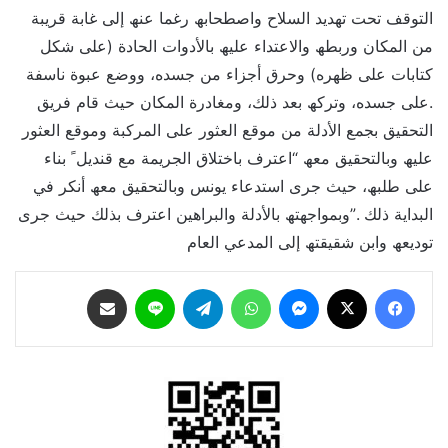
التوقف تحت تھدید السلاح واصطحابھ رغما عنھ إلى غابة قریبة
من المكان وربطھ والاعتداء علیھ بالأدوات الحادة (على شكل
كتابات على ظھره) وحرق أجزاء من جسده، ووضع عبوة ناسفة
.على جسده، وتركھ بعد ذلك، ومغادرة المكان حیث قام فریق
التحقیق بجمع الأدلة من موقع العثور على المركبة وموقع العثور
علیھ وبالتحقیق معھ “اعترف باختلاق الجریمة مع قندیل ً بناء
على طلبھ، حیث جرى استدعاء یونس وبالتحقیق معھ أنكر في
البدایة ذلك .”وبمواجھتھ بالأدلة والبراھین اعترف بذلك حیث جرى
تودیعھ وابن شقیقتھ إلى المدعي العام
فيسبوك
‫X
ماسنجر
واتساب
تيلقرام
لاين
مشاركة عبر البريد