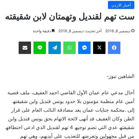
أخبار الاردن
ست تهم لقنديل وتهمتان لابن شقيقته
ديسمبر 8, 2018
آخر تحديث: ديسمبر 8, 2018
دقيقة واحدة
فيسبوك
‫X
ماسنجر
واتساب
تيلقرام
لاين
مشاركة عبر البريد
الشاهين نيوز-
أحال مدعي عام عمان الأول القاضي احمد العفیف، ملف قضیة
أمین عام منظمة مؤمنون بلا حدود یونس قندیل وابن شقیقتھ
إلى .محكمة جنایات عمان بعد مصادقة النائب العام على قرار
الظن وكان العفیف قد أنھى لائحة الاتھام بحق یونس قندیل وابن
شقیقتھ عدي التي تضم توجیھ 4 تھم لقندیل الذي ادعى اختطافھ
من قبل مجھولین وتعرضھ للتعذیب على أیدیھم، وھي تھم