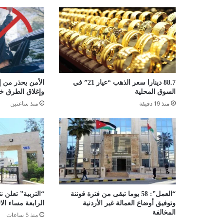
88.7 دينارا سعر الذهب “عيار 21” في
الأمن يحذر من إط
السوق المحلية
وإغلاق الطرق خل
منذ 19 دقيقة
منذ ساعتين
“العمل”: 58 يوما تبقى من فترة قوننة
“التربية” تعلن نت
وتوفيق أوضاع العمالة غير الأردنية
الرابعة مساء الاث
المخالفة
منذ 5 ساعات