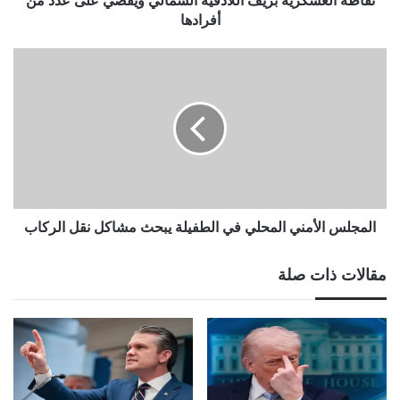
نقاطه العسكرية بريف اللاذقية الشمالي ويقضي على عدد من
اللاذقية
أفرادها
الشمالي
ويقضي
المجلس
على
الأمني
عدد
المحلي
من
في
أفرادها
الطفيلة
يبحث
مشاكل
نقل
الركاب
المجلس الأمني المحلي في الطفيلة يبحث مشاكل نقل الركاب
مقالات ذات صلة