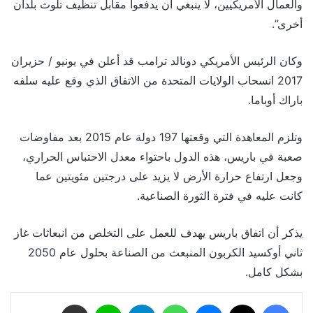
والعمال الأمريكيين، لا ينبغي أن يدفعوا مقابل تنظيف تلوث بلدان
أخرى”.
وكان الرئيس الأمريكي دونالد ترامب قد أعلن في يونيو / حزيران
2017 انسحاب الولايات المتحدة من الاتفاق الذي وقع عليه سلفه
باراك أوباما.
وتلزم المعاهدة التي وقعتها 197 دولة عام 2015 بعد مفاوضات
صعبة في باريس، هذه الدول باحتواء معدل الاحتباس الحراري،
وجعل ارتفاع حرارة الأرض لا يزيد على درجتين مئويتين عما
كانت عليه في فترة الثورة الصناعية.
يذكر أن اتفاق باريس يهدف للعمل على التخلص من انبعاثات غاز
ثاني أوكسيد الكربون المنبعث من الصناعة بحلول عام 2050
بشكل كامل.
فيسبوك
‫X
ماسنجر
واتساب
تيلقرام
لاين
مشاركة عبر البريد