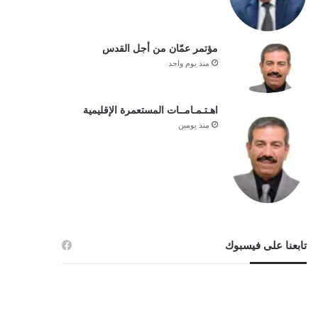
مؤتمر عمّان من أجل القدس
منذ يوم واحد
اهـتـمـامــات المستعمرة الإقليمية
منذ يومين
تابعنا على فيسبوك