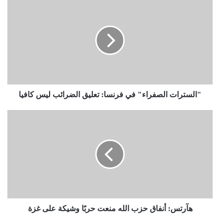
"السترات
الصفراء"
في
فرنسا:
تعليق
الضرائب
ليس
كافيا
"السترات الصفراء" في فرنسا: تعليق الضرائب ليس كافيا
هآرتس:
أنفاق
حزب
الله
منعت
حربًا
وشيكة
على
غزة
هآرتس: أنفاق حزب الله منعت حربًا وشيكة على غزة