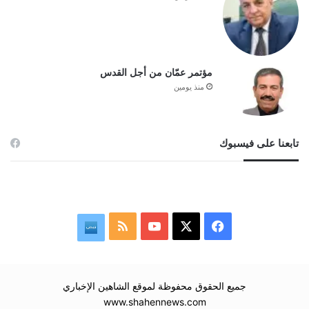
مؤتمر عمّان من أجل القدس
منذ يومين
تابعنا على فيسبوك
‫X
فيسبوك
‫YouTube
ملخص
نبض
الموقع
RSS
جميع الحقوق محفوظة لموقع الشاهين الإخباري
www.shahennews.com