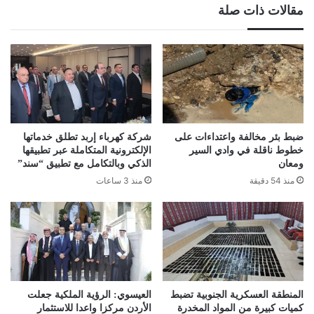
مقالات ذات صلة
بهجمات
كيميائية
ضبط بئر مخالفة واعتداءات على
شركة كهرباء إربد تطلق خدماتها
خطوط ناقلة في وادي السير
الإلكترونية المتكاملة عبر تطبيقها
ومعان
الذكي وبالتكامل مع تطبيق “سند”
منذ 54 دقيقة
منذ 3 ساعات
المنطقة العسكرية الجنوبية تضبط
العيسوي: الرؤية الملكية جعلت
كميات كبيرة من المواد المخدرة
الأردن مركزا واعدا للاستثمار