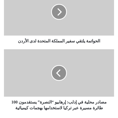
سفير
المملكة
المتحدة
لدى
الأردن
الحواتمة يلتقي سفير المملكة المتحدة لدى الأردن
مصادر
محلية
في
إدلب:
إرهابيو
“النصرة”
يستقدمون
100
طائرة
مسيرة
مصادر محلية في إدلب: إرهابيو “النصرة” يستقدمون 100
عبر
طائرة مسيرة عبر تركيا لاستخدامها بهجمات كيميائية
تركيا
لاستخدامها