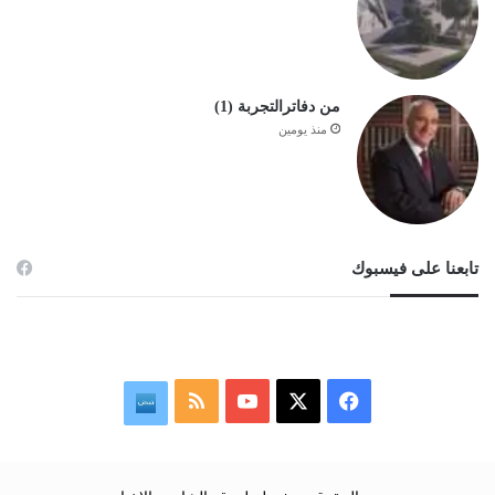
من دفاترالتجربة (1)
منذ يومين
تابعنا على فيسبوك
‫X
فيسبوك
‫YouTube
ملخص
نبض
الموقع
RSS