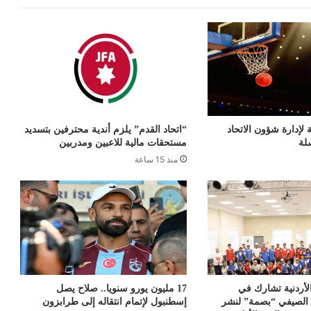
 لإدارة شؤون الاتحاد
“اتحاد القدم” يلزم أندية محترفين بتسديد
لة
مستحقات مالية للاعبين ومدربين
منذ 15 ساعة
 الأردنية تشارك في
17 مليون يورو سنويا.. صلاح يصل
 الصيفي “بصمة” لنشر
إسطنبول لإتمام انتقاله إلى طرابزون