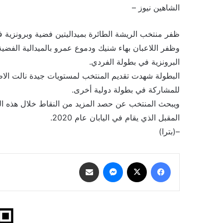
الشاهين نيوز –
ظفر منتخب الريشة الطائرة بميداليتين فضية وبرونزية ف
وظفر اللاعبان بهاء شنيك ودموع عمرو بالميدالية الفضية
البرونزية في بطولة الفردي.
البطولة شهدت تقديم المنتخب لمستويات جيدة نالت الاطرا
للمشاركة في بطولة دولية أخرى.
ويبحث المنتخب عن حصد المزيد من النقاط خلال هذه الم
المقبل الذي يقام في اليابان عام 2020.
–(بترا)
فيسبوك
‫X
ماسنجر
مشاركة عبر البريد