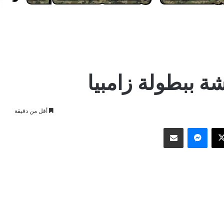
ة ببطولة زامبيا
أقل من دقيقة
وك
‫X
ماسنجر
مشاركة عبر البريد