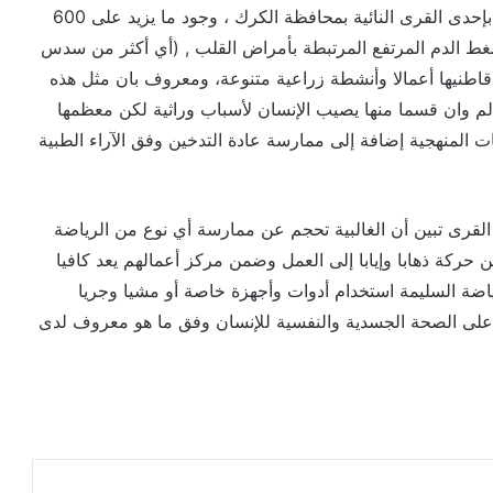
سجلت إحصائية رسمية في أحد المراكز الصحية العاملة بإحدى القرى النائية بمحافظة الكرك ، وجود ما يزيد على 600
لسكري وضغط الدم المرتفع المرتبطة بأمراض القلب , (أي أكثر من سدس
قاطنيها أعمالا وأنشطة زراعية متنوعة، ومعروف بان مثل هذه
م وان قسما منها يصيب الإنسان لأسباب وراثية لكن معظمها
 المنهجية إضافة إلى ممارسة عادة التدخين وفق الآراء الطبية
ى تبين أن الغالبية تحجم عن ممارسة أي نوع من الرياضة
 حركة ذهابا وإيابا إلى العمل وضمن مركز أعمالهم يعد كافيا
ضة السليمة استخدام أدوات وأجهزة خاصة أو مشيا وجريا
ية على الصحة الجسدية والنفسية للإنسان وفق ما هو معروف لدى