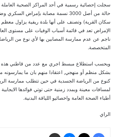
حالة من أصل 3000 نسمة مصابة بإمراض ا
سكان القرية) وتصنف على أنها بلدة ريفية يزاول معظم 
الإمراض تعد في قائمة أسباب الوفيات على مستوى العال
ناجم عن عدم ممارسة المصابين بها لأي نوع من الرياضات
المتخصصة.
وبحسب استطلاع مبسط اجري مع عدد من قاطني هذه القر
بشكل منظم أو منهجي, اعتقادا منهم بان ما يمارسونه من
كنوع من الرياضة الجسدية في حين تتطلب ممارسة الريا
لمسافات معينة وبمدد زمنية حتى توتي فوائدها الايجاب
أطباء الصحة العامة واخصائيو اللياقة البدنية.
الراي
فيسبوك
‫X
ماسنجر
مشاركة عبر البريد