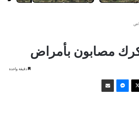
اض
رك مصابون بأمراض
دقيقة واحدة
وك
‫X
ماسنجر
مشاركة عبر البريد