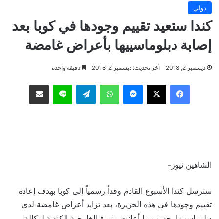
دولي
كندا ستعيد تقييم وجودها في كوبا بعد
إصابة دبلوماسييها بأعراض غامضة
ديسمبر 2, 2018
آخر تحديث: ديسمبر 2, 2018
دقيقة واحدة
فيسبوك
‫X
ماسنجر
واتساب
تيلقرام
لاين
مشاركة عبر البريد
الشاهين نيوز-
سترسل كندا الأسبوع القادم وفداً رسمياً إلى كوبا بهدف إعادة
تقييم وجودها في هذه الجزيرة، بعد تزايد أعراض غامضة لدى
دبلوماسييها، حسب ما أعلنت وزارة الخارجية الكندية لوكالة