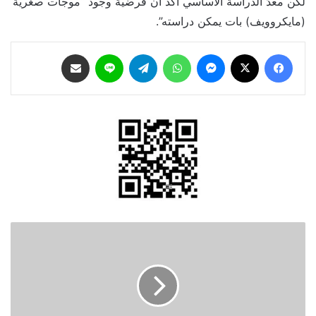
لكن معدّ الدراسة الأساسي أكد أن فرضية وجود “موجات صغرية
(مايكروويف) بات يمكن دراسته”.
فيسبوك
‫X
ماسنجر
واتساب
تيلقرام
لاين
مشاركة عبر البريد
إعادة
تشغيل
خط
الديسي
وعودة
الضخ