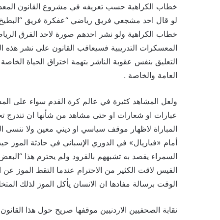
خطاب الكراهية حسب تعريفه في مشروع القانون المعدل
لو قال احد مشجعي فريق رياضي “عفكرة فريق “البطيخ” ما
خطاب الكراهية ولو نشر احدهم صورة لاحد الفرق الريا
المعسكرات التدريبية فسيعاقب القانون على نشر هذه ا
التعليق بنفس عقوبة الناشر بتهمة اختراق الحياة الخاص
العامة والخاصة .
ولعل المشاهد كثيرة في عالم كرة القدم سواء على المس
عبارات او شعارات او حتى مشاهد من شأنها ان تندرج ت
المباراة لاظهار موقف سياسي او ديني معين ولا ننسى ا
أمام «فياريال» في الدوري الإسباني في حادثة الموز حي
السمراء يقصد به تشبههم بالقرود ولم يحترم هذا “البعض
الفيس لاقت الكثير من الاحترام عندما التقط الموز عن 
الوقت برسالة مفادها ان الانسان يأكل الموز لذلك المت
نقابة الصحفيين الاردنيين موقفها صريح حول هذا القانو