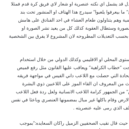
 قد يشمل اي نكته عنصرية او شعار لاي فريق كرة قدم فمثلا
 بيعرفوا يلعبوا” سيدرج هذا الهتاف او المنشور تحت بند
ضية وهم يتناولون طعام العشاء في احد الفنادق على هامش
لصورة وستطال العقوبة كذلك كل من يعيد نشر الصورة او
ة بحسب التعديلات المطروحه لان المشروع لا يفرق بين الشخصية
توى المحلي او الاقليمي وكذلك الدولي من خلال استخدام
حت “خطاب الكراهية” ويعاقب عليها القانون مثل رفع قميص
لحادة التي حصلت مع اللاعب داني الفيس في مواجهة فريقه
ث من المعروف ان القاء الموز على اللاعبين ذوي البشرة
” من الجمهور كرامة اللاعب الانسانية ولعل ردة فعل اللاعب
الارض وقام باكلها غير مبال بمضمونها العنصري وباعثا في نفس
خلف الذي رمى عليه عنصريته .
ن حيث قال نقيب الصحفيين الزميل راكان السعايده:”بموجب