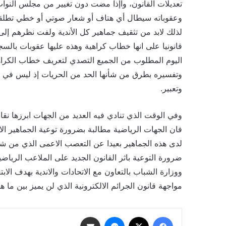
تعديلات القانون، واإذا مضت دون تغيير من مجلس النو
وعقوباته سيطال أي هتاف أو شعار صوتي أو خطي تطلقه
لذلك لابد من تثقيف جماهير كل الأندية ولفت نظرهم إلى 
قانونيا على انها خطاب كراهية وهذه عليها عقوبات بالسج
اليوم المطلوب من الجميع التصدي لتعريف خطاب الكراهي
وتفسيره بطرق من شأنها الحد من الحريات إذ ليس في ا
وتعبير.
وفي الوقت الذي تنادي فيه العديد من الجهات ابرزها ن
فان الجهات الرياضية مطالبة بضرورة توعية الجماهير ال
لدى هذه الجماهير بعيدا عن التعصب الاعمى الذي من شأ
ضرورة التوعية باثر القانون الجديد على الملاعب الرياضي
ووزارة الشباب بالتعاون مع الاتحادات والاندية بهدف ال
مواجهة قانون الجرائم الالكترونية الذي لن يميز بين ما 
فيسبوك
‫X
ماسنجر
مشاركة عبر البريد