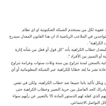
 عقوبة لكل من يستخدم الشبكة العنكبوتية او اي نظام
واجدين في الملاعب الرياضية اذ ان هذا القانون المعدل سيدرج
الكراهية” .
ة المعدل خطاب الكراهية بأنه “كل قول أو فعل من شأنه إثارة
ة أو التمييز بين الأفراد “.
ية بالسجن لمدة تتراوح بين سنة وثلاث سنوات وغرامة تتراوح
 بنشر او إعادة نشر ما يُعد خطابا للكراهية عبر الشبكة المعلوماتية أو أي
نون وبكل تأكيد باننا جميعا ضد خطاب الكراهية، ولكن في نفس
ادراك الحد الفاصل بين حرية التعبير وخطاب الكراهية حتى
نضمن ان لا يصبح هذا التشريع اداة لتكميم الافواه في حقهم الذي كفله لهم الدستور المادة 15 بالتعبير عن رأيهم سواء
ئل التواصل الاجتماعي.