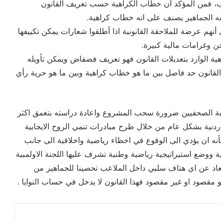
اب، فمن المؤكد أن خطاب الكراهية حسب تعريف القانون
 الجماهير يصنف على انه خطاب كراهية.
أنهم عرضة للملاحقة القانونية اذا أطلقوا شعارات يمكن تكييفها
ن وغرامات مالية كبيرة.
ة الوارد بتعديلات القانون فهو تعريف فضفاض ويمكن تأويله
لقانون حد فاصل بين ما هو خطاب كراهية وبين ما هو حرية رأي
قابة الصحفيين ضرورة سحب المشروع واعادة دراسته بتعمق اكثر
اردنية بشكل عام من خلال طرح مبادرات تنمي الروح الايجابية
نه ان يؤدي الى الوقوع في اخطاء رياضية واخلاقية الى جانب
ة ووضع استيراتيجية رياضية وطنية تشرف عليها اللجنة الاولمبية
ابتعاد عن اي هتاف سلبي داخل الملاعب تحصينا للجماهير من
هو مقصود او غير مقصود فهذا القانون لا يدخل في حساب النوايا .