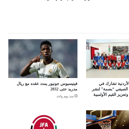
 الأردنية تشارك في
فينيسيوس جونيور يمدد عقده مع ريال
 الصيفي “بصمة” لنشر
مدريد حتى 2032
وتعزيز القيم الأولمبية
منذ يوم واحد