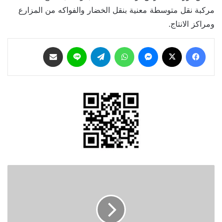
مركبة نقل متوسطة معنية بنقل الخضار والفواكه من المزارع
ومراكز الانتاج.
فيسبوك
‫X
ماسنجر
واتساب
تيلقرام
لاين
مشاركة عبر البريد
اسحاقات:
650
مليون
دينار
لشبكة
الامان