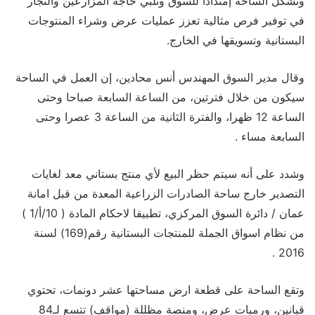
وتشكل الساحة إمتدادا للسوق وتلبي حاجة المزارعين والتجار
في توفير فرص مثالية تعزز عمليات عرض وشراء المنتوجات
البستانية وتسويقها في الخارج.
وقال مدير السوق المهندس أنس محادين، إن العمل في الساحة
سيكون من خلال فترتين، من الساعة السابعة صباحا وحتى
الساعة 12 ظهرا، والفترة الثانية من الساعة 3 عصرا وحتى
السابعة مساء .
وشدد على أنه سيتم حظر البيع لأي منتج بستاني معد لغايات
التصدير خارج ساحة الصادرات الزراعية المعدة من قبل امانة
عمان / دائرة السوق المركزي، تطبيقا لاحكام المادة ( 10/أ/1 )
من نظام اسواق الجملة للمنتجات البستانية رقم(169) لسنة
2016 .
وتقع الساحة على قطعة ارض مساحتها عشر دونمات، تحتوي
قبانين، ورمبات عرض، ومنصة مظللة (مواقف) تتسع لـ84