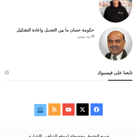
حكومة حسان ما بين التعديل واعادة التشكيل
منذ يومين
تابعنا على فيسبوك
‫X
فيسبوك
‫YouTube
ملخص
نبض
الموقع
RSS
جميع الحقوق محفوظة لموقع الشاهين الإخباري