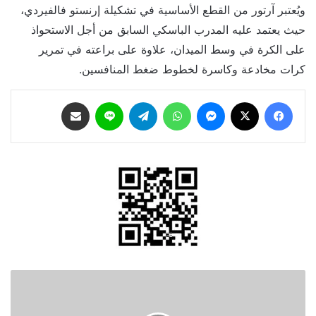
ويُعتبر آرتور من القطع الأساسية في تشكيلة إرنستو فالفيردي،
حيث يعتمد عليه المدرب الباسكي السابق من أجل الاستحواذ
على الكرة في وسط الميدان، علاوة على براعته في تمرير
كرات مخادعة وكاسرة لخطوط ضغط المنافسين.
فيسبوك
‫X
ماسنجر
واتساب
تيلقرام
لاين
مشاركة عبر البريد
أوباميانج
يخطط
لاحتفال