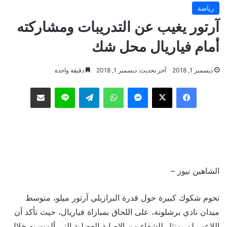
رياضة
آرتور يغيب عن التدريبات ومشاركته
أمام فياريال محل شك
ديسمبر 1, 2018
آخر تحديث: ديسمبر 1, 2018
دقيقة واحدة
فيسبوك
‫X
ماسنجر
واتساب
تيلقرام
لاين
مشاركة عبر البريد
الشاهين نيوز –
تحوم شكوك كبيرة حول قدرة البرازيلي آرتور ميلو، متوسط
ميدان نادي برشلونة، على اللحاق بمباراة فياريال، حيث تأكد أن
اللاعب لم يمتثل للشفاء من الإصابة العضلية التي ألمت به خلال